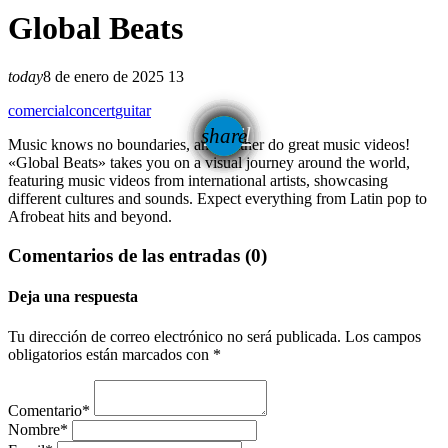
Global Beats
today
8 de enero de 2025
13
comercial
concert
guitar
email
share
Music knows no boundaries, and neither do great music videos!
«Global Beats» takes you on a visual journey around the world,
featuring music videos from international artists, showcasing
different cultures and sounds. Expect everything from Latin pop to
Afrobeat hits and beyond.
Comentarios de las entradas (0)
Deja una respuesta
Tu dirección de correo electrónico no será publicada. Los campos
obligatorios están marcados con *
Comentario*
Nombre*