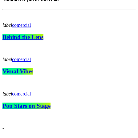
label
comercial
Behind the Lens
label
comercial
Visual Vibes
label
comercial
Pop Stars on Stage
-